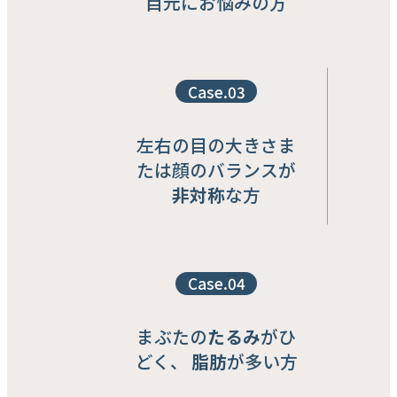
目元にお悩みの方
ㆍ突出口手術
ㆍ両顎再手術
アンチエイジング
Case.03
ㆍ上顔面部
ㆍ中顔面部
ㆍ下顔面部
左右の目の大きさま
胸
たは顔のバランスが
非対称
な方
ㆍ豊胸手術
ㆍ胸縮小術
ㆍ乳房下垂矯正
ㆍ乳頭縮小術
ㆍ女性化乳房 矯正手術
Case.04
ㆍ胸再手術
ボディ
まぶたの
たるみ
がひ
ㆍ脂肪吸引
どく、
脂肪
が多い方
ㆍボディ整形