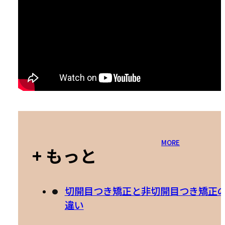
MORE
+ もっと
切開目つき矯正と非切開目つき矯正
違い