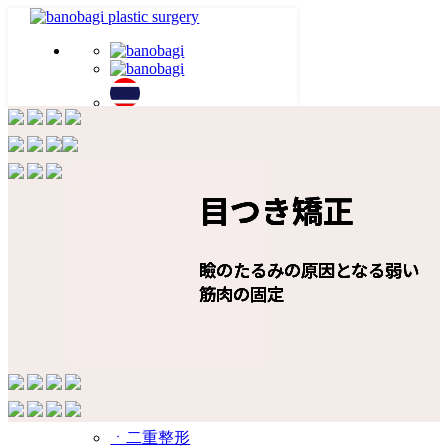
REAL REVIEW
BEFORE&AFTER
目つき矯正
目つき矯正
目つき矯正
目つき矯正
BLOG
About us
瞼のたるみの原因となる弱い
瞼のたるみの原因となる弱い
瞼のたるみの原因となる弱い
瞼のたるみの原因となる弱い
ㆍ紹介
筋肉の固定
筋肉の固定
筋肉の固定
筋肉の固定
ㆍ沿革
ㆍ医院紹介
ㆍ施設紹介
ㆍニュース
目
ㆍ二重整形