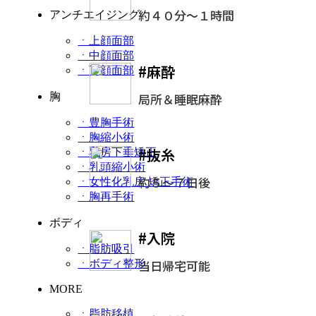
約４０分～１時間
アンチエイジング
ㆍ上顔面部
ㆍ中顔面部
#麻酔
ㆍ下顔面部
局所＆睡眠麻酔
胸
ㆍ豊胸手術
ㆍ胸縮小術
#抜糸
ㆍ乳房下垂矯正
ㆍ乳頭縮小術
約５～７日後
ㆍ女性化乳房 矯正手術
ㆍ胸再手術
ボディ
#入院
ㆍ脂肪吸引
当日帰宅可能
ㆍボディ整形
MORE
ㆍ脂肪移植