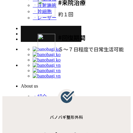
#来院治療
ㆍ注射施術
ㆍ幹細胞
約１回
ㆍレーザー
#回復期間
５～７日程度で日常生活可能
About us
ㆍ紹介
ㆍ沿革
ㆍ医院紹介
ㆍ施設紹介
バノバギ整形外科
ㆍニュース
目