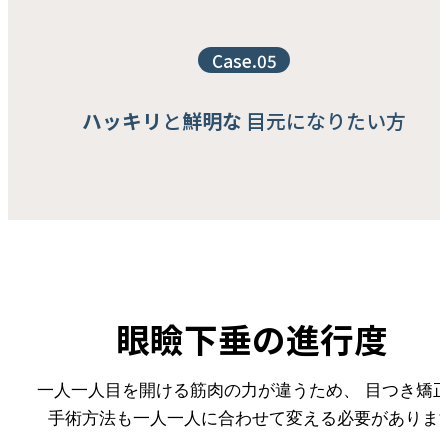
MORE
ㆍ脂肪移植
Case.05
ㆍ注射施術
ㆍ幹細胞
ㆍレーザー
ハッキリ
と
鮮明な
目元になりたい方
REAL REVIEW
BEFORE&AFTER
BLOG
眼瞼下垂の進行度
一人一人目を開ける筋肉の力が違うため、
目つき矯
手術方法も一人一人に合わせて変える必要がありま