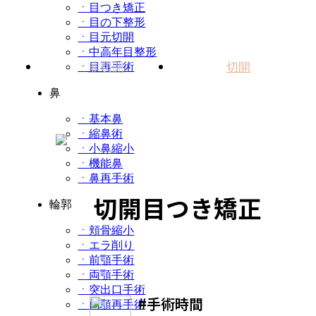
ㆍ目つき矯正
ㆍ目の下整形
ㆍ目元切開
ㆍ中高年目整形
非切開
切開
ㆍ目再手術
鼻
ㆍ基本鼻
ㆍ縮鼻術
ㆍ小鼻縮小
ㆍ機能鼻
ㆍ鼻再手術
切開目つき矯正
輪郭
ㆍ頬骨縮小
ㆍエラ削り
ㆍ前顎手術
ㆍ両顎手術
ㆍ突出口手術
#手術時間
ㆍ両顎再手術