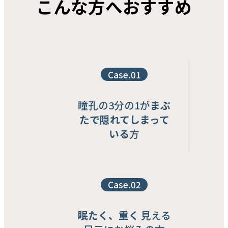
こんな方へおすすめ
ㆍ二重整形
ㆍ目つき矯正
ㆍ目の下整形
ㆍ目元切開
ㆍ中高年目整形
ㆍ目再手術
Case.01
鼻
瞳孔の3分の1が
まぶ
ㆍ基本鼻
たで隠れてしまって
ㆍ縮鼻術
ㆍ小鼻縮小
いる
方
ㆍ機能鼻
ㆍ鼻再手術
輪郭
Case.02
ㆍ頬骨縮小
ㆍエラ削り
ㆍ前顎手術
眠たく、重く
見える
ㆍ両顎手術